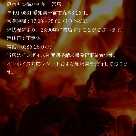
焼肉もつ鍋パチキ 一宮店
〒491-0831 愛知県一宮市森本3-25-11
営業時間：17:00～25:00（LO 24:30）
※状況により、23:00頃に閉店することがございます。
定休日：不定休
電話：0586-26-0777
当店はインボイス制度適格請求書発行事業者です。
インボイス対応レシートおよび領収書を発行しておりま
す。